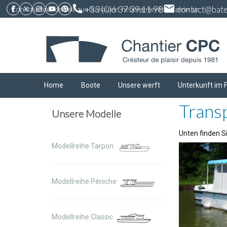
call
email
+33 (0)6 37 39 11 98
contact@bate
Constructeur de bateaux fluviaux et hébergements de plein air
Home
Boote
Unsere werft
Unterkunft im 
Trans
Unsere Modelle
Unten finden Si
Modellreihe Tarpon
Modellreihe Péniche
Modellreihe Classic