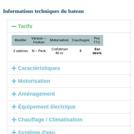
Informations techniques du bateau
Tarifs
Version –
Prix
Modèle
Motorisation
Couchages
Finition
TTC
Crafstman
Sur
2 cabines
N – Pack
8
40 cv
devis
Caractéristiques
Motorisation
Aménagement
Équipement électrique
Chauffage / Climatisation
Système d'eau