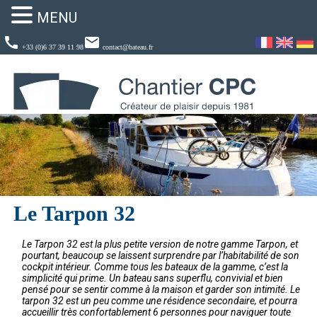
MENU
call
email
+33 (0)6 37 39 11 98
contact@bateau.fr
Le Tarpon 32
Le Tarpon 32 est la plus petite version de notre gamme Tarpon, et
pourtant, beaucoup se laissent surprendre par l’habitabilité de son
cockpit intérieur. Comme tous les bateaux de la gamme, c’est la
simplicité qui prime. Un bateau sans superflu, convivial et bien
pensé pour se sentir comme à la maison et garder son intimité. Le
tarpon 32 est un peu comme une résidence secondaire, et pourra
accueillir très confortablement 6 personnes pour naviguer toute