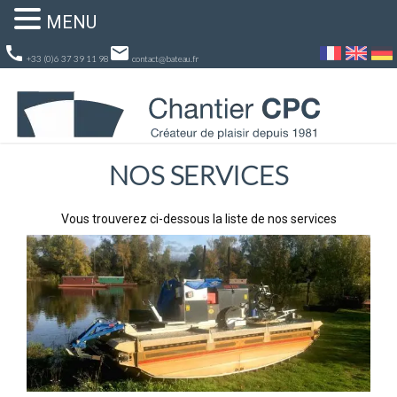
MENU
call
email
+33 (0)6 37 39 11 98
contact@bateau.fr
NOS SERVICES
Vous trouverez ci-dessous la liste de nos services