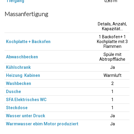
Tiefgang
0,85 m
Massanfertigung
Details, Anzahl,
Kapazität…
1 Backofen+ 1
Kochplatte + Backofen
Kochplatte mit 3
Flammen
Spüle mit
Abwaschbecken
Abtropffläche
Kühlschrank
Ja
Heizung Kabinen
Warmluft
Washbecken
2
Dusche
1
SFA Elektrisches WC
1
Steckdose
1
Wasser unter Druck
Ja
Warmwasser ebim Motor produziert
Ja