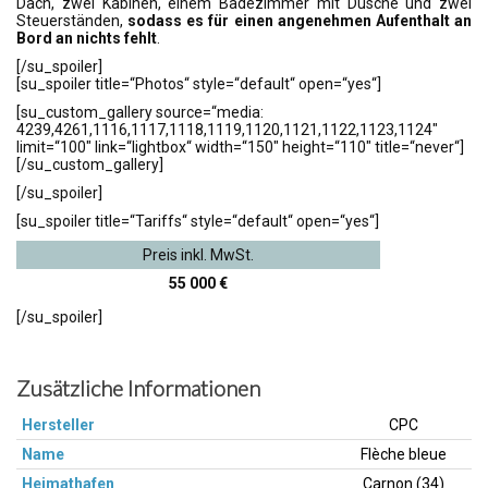
Dach, zwei Kabinen, einem Badezimmer mit Dusche und zwei
Steuerständen,
sodass es für einen angenehmen Aufenthalt an
Bord an nichts fehlt
.
[/su_spoiler]
[su_spoiler title=“Photos“ style=“default“ open=“yes“]
[su_custom_gallery source=“media:
4239,4261,1116,1117,1118,1119,1120,1121,1122,1123,1124″
limit=“100″ link=“lightbox“ width=“150″ height=“110″ title=“never“]
[/su_custom_gallery]
[/su_spoiler]
[su_spoiler title=“Tariffs“ style=“default“ open=“yes“]
Preis inkl. MwSt.
55 000 €
[/su_spoiler]
Zusätzliche Informationen
Hersteller
CPC
Name
Flèche bleue
Heimathafen
Carnon (34)