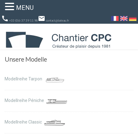
MENU
call
email
+33 (0)6 37 39 11 98
contact@bateau.fr
Unsere Modelle
Modellreihe Tarpon
Modellreihe Péniche
Modellreihe Classic